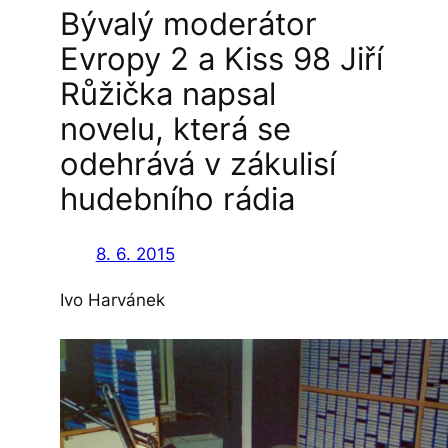
Bývalý moderátor
d
a
Evropy 2 a Kiss 98 Jiří
t
Růžička napsal
novelu, která se
odehrává v zákulisí
hudebního rádia
8. 6. 2015
Ivo Harvánek