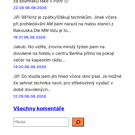
za soumraku také v Plzni 🙂
22:26 06.08.2026
Jiří
:
981kHz je zpátky!Děkuji technikům. Jinak včera
při prohledávání AM jsem narazil na malou stanici z
Rakouska.Dle MW listu je to…
19:31 06.08.2026
Jakub
:
No vidíte, zrovna minulý týden jsem na
dovolené na hotelu v centru Berlína přímo na pokoji
večer na kapesním rádiu…
14:20 06.08.2026
Jiří
:
Do studia jsem jim hned včera ráno psal. Je možné
že sehnat technika navíc pro středovlnný vysílač v
době dovolených…
12:29 06.08.2026
Všechny komentáře
H
l
e