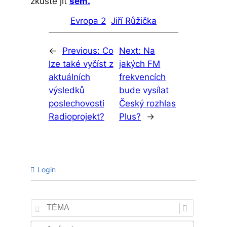
zkuste jít
sem.
Evropa 2
Jiří Růžička
←
Previous:
Co
Next:
Na
lze také vyčíst z
jakých FM
aktuálních
frekvencích
výsledků
bude vysílat
poslechovosti
Český rozhlas
Radioprojekt?
Plus?
→
Login
TÉMA
Jméno*