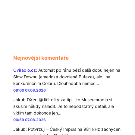
Nejnovější komentáře
Oviradio.cz
:
Automat po ránu běží delší dobu nejen na
Slow Downu (americká dovolená Pufaze), ale i na
konkurenčním Coloru. Dlouhodobá nemoc…
08:00 07.08.2026
Jakub DXer
:
@Jiří: díky za tip – to Museumradio si
zkusim někdy naladit. Je to nepodstatný detail, ale
vidím tam dokonce jen…
00:59 07.08.2026
Jakub
:
Potvrzuji – Český Impuls na 981 kHz zachycen