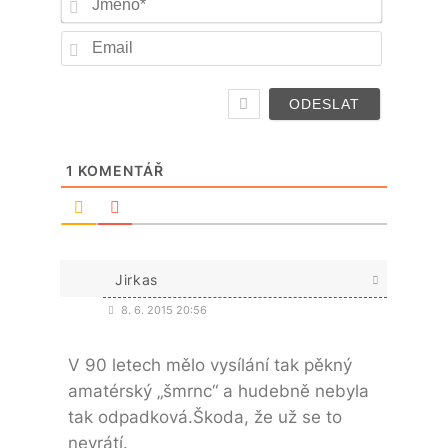
Email
1
KOMENTÁŘ
Jirkas
8. 6. 2015 20:56
V 90 letech mělo vysílání tak pěkný
amatérský „šmrnc“ a hudebně nebyla
tak odpadková.Škoda, že už se to
nevrátí.