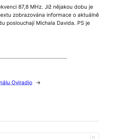
kvenci 87,8 MHz. Již nějakou dobu je
iotextu zobrazována informace o aktuálně
vdu poslouchají Michala Davida. PS je
nálu Oviradio
→
TÉMA