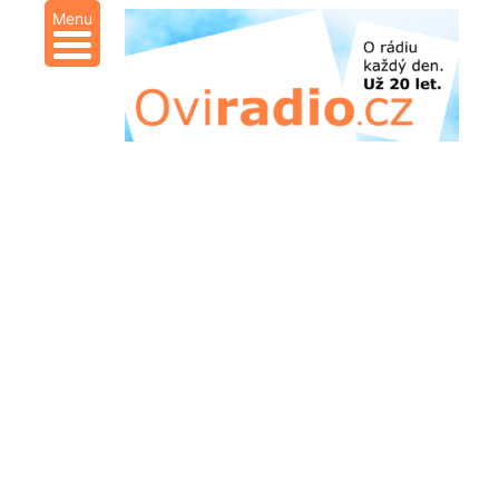
Menu
Přeskočit
na
obsah