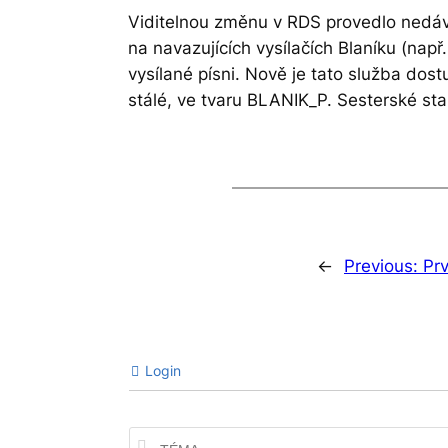
Viditelnou změnu v RDS provedlo nedáv
na navazujících vysílačích Blaníku (nap
vysílané písni. Nově je tato služba dost
stálé, ve tvaru BLANIK_P. Sesterské sta
←
Previous:
Pr
Login