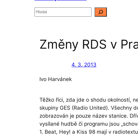
H
l
e
d
a
Změny RDS v Pra
t
4. 3. 2013
Ivo Harvánek
Těžko říci, zda jde o shodu okolností,
skupiny GES (Radio United). Všechny do 
zobrazován je pouze název stanice. Dří
vysílané hudbě či programu jsou „schov
1. Beat, Hey! a Kiss 98 mají v radiotex