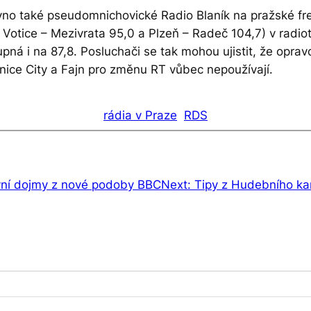
no také pseudomnichovické Radio Blaník na pražské fre
ř. Votice – Mezivrata 95,0 a Plzeň – Radeč 104,7) v rad
upná i na 87,8. Posluchači se tak mohou ujistit, že opra
nice City a Fajn pro změnu RT vůbec nepoužívají.
rádia v Praze
RDS
vní dojmy z nové podoby BBC
Next:
Tipy z Hudebního ka