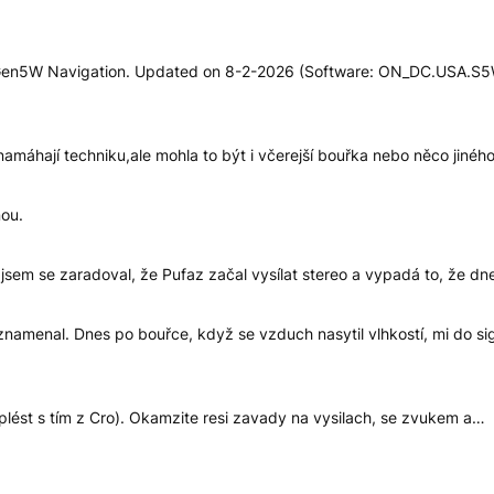
th Gen5W Navigation. Updated on 8-2-2026 (Software: ON_DC.USA
máhají techniku,ale mohla to být i včerejší bouřka nebo něco jinéh
nou.
jsem se zaradoval, že Pufaz začal vysílat stereo a vypadá to, že dn
namenal. Dnes po bouřce, když se vzduch nasytil vlhkostí, mi do sig
eplést s tím z Cro). Okamzite resi zavady na vysilach, se zvukem a…