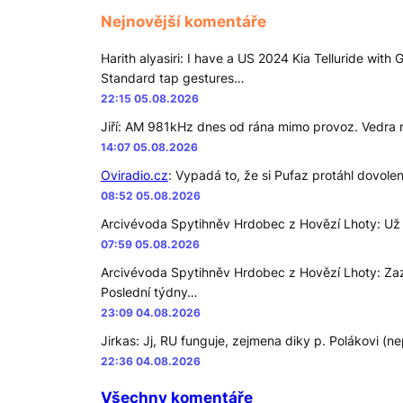
Nejnovější komentáře
Harith alyasiri
:
I have a US 2024 Kia Telluride wi
Standard tap gestures…
22:15 05.08.2026
Jiří
:
AM 981kHz dnes od rána mimo provoz. Vedra na
14:07 05.08.2026
Oviradio.cz
:
Vypadá to, že si Pufaz protáhl dovole
08:52 05.08.2026
Arcivévoda Spytihněv Hrdobec z Hovězí Lhoty
:
Už 
07:59 05.08.2026
Arcivévoda Spytihněv Hrdobec z Hovězí Lhoty
:
Zaz
Poslední týdny…
23:09 04.08.2026
Jirkas
:
Jj, RU funguje, zejmena diky p. Polákovi (n
22:36 04.08.2026
Všechny komentáře