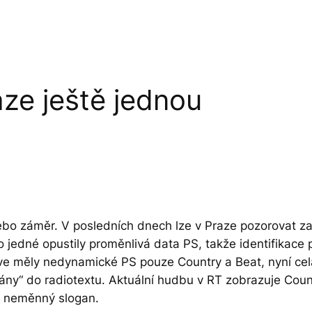
ze ještě jednou
 nebo záměr. V posledních dnech lze v Praze pozorovat z
jedné opustily proměnlivá data PS, takže identifikace pr
ve měly nedynamické PS pouze Country a Beat, nyní celá
ány“ do radiotextu. Aktuální hudbu v RT zobrazuje Cou
tu neměnný slogan.