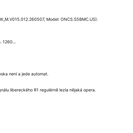
.S5W_M.V015.012.260507, Model: ONCS.S5BMC.US).
o. 1260…
eska není a jede automat.
nálu libereckého R1 regulérně lezla nějaká opera.