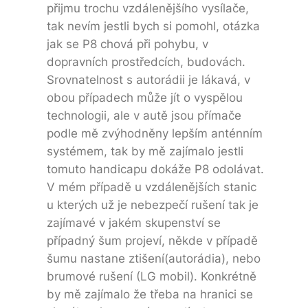
přijmu trochu vzdálenějšího vysílače,
tak nevím jestli bych si pomohl, otázka
jak se P8 chová při pohybu, v
dopravních prostředcích, budovách.
Srovnatelnost s autorádii je lákavá, v
obou případech může jít o vyspělou
technologii, ale v autě jsou přímače
podle mě zvýhodněny lepším anténním
systémem, tak by mě zajímalo jestli
tomuto handicapu dokáže P8 odolávat.
V mém případě u vzdálenějších stanic
u kterých už je nebezpečí rušení tak je
zajímavé v jakém skupenství se
případný šum projeví, někde v případě
šumu nastane ztišení(autorádia), nebo
brumové rušení (LG mobil). Konkrétně
by mě zajímalo že třeba na hranici se