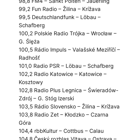
98,8 FM4 – Sankt Pölten – Jauerling
99,2 Fun Radio – Žilina – Krížava
99,5 Deutschlandfunk – Löbau –
Schafberg
100,2 Polskie Radio Trójka – Wrocław –
G. Ślęża
100,5 Rádio Impuls – Valašské Meziříčí –
Radhošť
101,0 Radio PSR – Löbau – Schafberg
102,2 Radio Katowice – Katowice –
Kosztowy
102,8 Radio Plus Legnica – Świeradów-
Zdrój – G. Stóg Izerski
103,5 Rádio Slovensko – Žilina – Krížava
103,8 Radio Zet – Kłodzko – Czarna
Góra
104,4 rbbKultur – Cottbus – Calau
104,8 Český rozhlas Vltava – Ostrava –