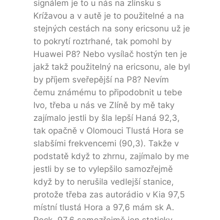
signálem je to u nás na zlínsku s
Krížavou a v autě je to použitelné a na
stejných cestách na sony ericsonu už je
to pokrytí roztrhané, tak pomohl by
Huawei P8? Nebo vysílač hostýn ten je
jakž takž použitelný na ericsonu, ale byl
by příjem sveřepější na P8? Nevím
čemu známému to připodobnit u tebe
Ivo, třeba u nás ve Zlíně by mě taky
zajímalo jestli by šla lepší Haná 92,3,
tak opačně v Olomouci Tlustá Hora se
slabšími frekvencemi (90,3). Takže v
podstatě když to zhrnu, zajímalo by me
jestli by se to vylepšilo samozřejmě
když by to nerušila vedlejší stanice,
protože třeba zas autorádio v Kia 97,5
místní tlustá Hora a 97,6 mám sk A.
Rock, 97,6 samozřejmě jen staticky.