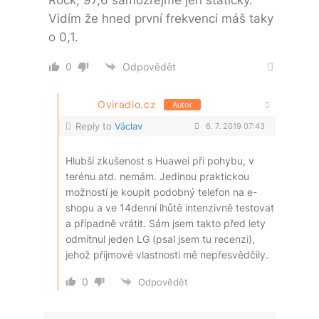
Vidím že hned první frekvenci máš taky
o 0,1.
0
Odpovědět
Oviradio.cz
Autor
Reply to
Václav
6. 7. 2019 07:43
Hlubší zkušenost s Huawei při pohybu, v
terénu atd. nemám. Jedinou praktickou
možností je koupit podobný telefon na e-
shopu a ve 14denní lhůtě intenzivně testovat
a případně vrátit. Sám jsem takto před lety
odmítnul jeden LG (psal jsem tu recenzi),
jehož příjmové vlastnosti mě nepřesvědčily.
0
Odpovědět