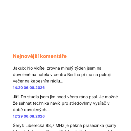
Nejnovější komentáře
Jakub
:
No vidíte, zrovna minulý týden jsem na
dovolené na hotelu v centru Berlína přímo na pokoji
večer na kapesním rádiu…
14:20 06.08.2026
Jiří
:
Do studia jsem jim hned včera ráno psal. Je možné
že sehnat technika navíc pro středovlnný vysílač v
době dovolených…
12:29 06.08.2026
Šeryf
:
Liberecká 98,7 MHz je pěkná prasečinka (sorry