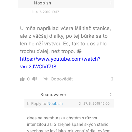
Noobish
4. 7. 2019 19:17
U mňa napríklad včera išli tiež stanice,
ale z väčšej diaľky, po tej búrke sa to
len hemží vrstvou Es, tak to dosiahlo
trochu ďalej, než tropo. 😀
https://www.youtube.com/watch?
v=q2JWCIVf7t8
0
Odpovědět
Soundwaver
Reply to
Noobish
27. 8. 2019 15:00
dnes na nymbursku chytám s různou
intenzitou asi 5 zřejmě španělských stanic,
vsechny se jeví jako ‚mluvená‘ rádia, ovšem