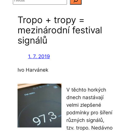
l
e
Tropo + tropy =
d
a
mezinárodní festival
t
signálů
1. 7. 2019
Ivo Harvánek
V těchto horkých
dnech nastávají
velmi zlepšené
podmínky pro šíření
různých signálů,
tzv. tropo. Nedávno