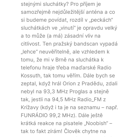
stejnými sluchátky? Pro příjem je
samozřejmě nejdůležitější anténa a co
si budeme povídat, rozdíl v „peckách“
sluchátkách ve „vinutí“ je opravdu velký
a to může (a má) zásadní vliv na
citlivost. Ten pražský bandscan vypadá
„lehce“ neuvěřitelně, ale vzhledem k
tomu, že mi v Brně na sluchátka k
telefonu hraje třeba maďarské Radio
Kossuth, tak tomu věřím. Dále bych se
zeptal, když hrál Orion z Pradědu, zdali
nebyl na 93,3 MHz Proglas a stejně
tak, jestli na 94,5 MHz Radio_FM z
Krížavy (když i ta je na seznamu – např.
FUNRÁDIO 99,2 MHz). Dále ještě
krátká reakce na pisatele „Noobish“ –
tak to fakt zírám! Člověk chytne na