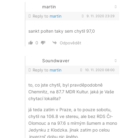
martin
Reply to
martin
9. 11. 2020 23:29
sankt polten taky sem chytil 97,0
0
Odpovědět
Soundwaver
Reply to
martin
10. 11. 2020 08:00
to, co jste chytíl, byl pravděpodobně
Chemnitz, na 87.7 MDR Kultur. jaká je Vaše
chytací lokalita?
já teda zatim v Praze, a to pouze sobotu,
chytil na 106.8 ve stereu, ale bez RDS Čr-
Olomouc a na 97.6 s mírným šumem a mono
Jedynku z Klodzka. jinak zatim po celou
‚inverzní‘ dobu nic jiného.