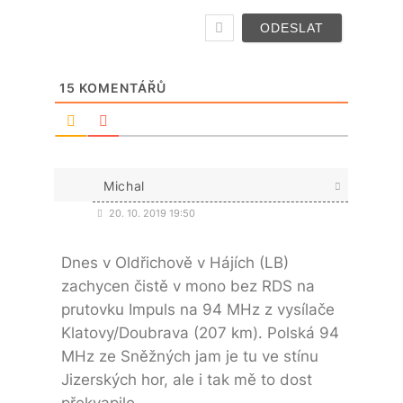
15
KOMENTÁŘŮ
Michal
20. 10. 2019 19:50
Dnes v Oldřichově v Hájích (LB)
zachycen čistě v mono bez RDS na
prutovku Impuls na 94 MHz z vysílače
Klatovy/Doubrava (207 km). Polská 94
MHz ze Sněžných jam je tu ve stínu
Jizerských hor, ale i tak mě to dost