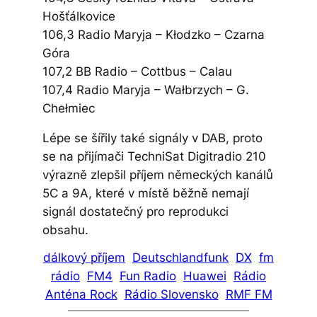
Hošťálkovice
106,3 Radio Maryja – Kłodzko – Czarna
Góra
107,2 BB Radio – Cottbus – Calau
107,4 Radio Maryja – Wałbrzych – G.
Chełmiec
Lépe se šířily také signály v DAB, proto
se na přijímači TechniSat Digitradio 210
výrazně zlepšil příjem německých kanálů
5C a 9A, které v místě běžně nemají
signál dostatečný pro reprodukci
obsahu.
dálkový příjem
Deutschlandfunk
DX
fm
rádio
FM4
Fun Radio
Huawei
Rádio
Anténa Rock
Rádio Slovensko
RMF FM