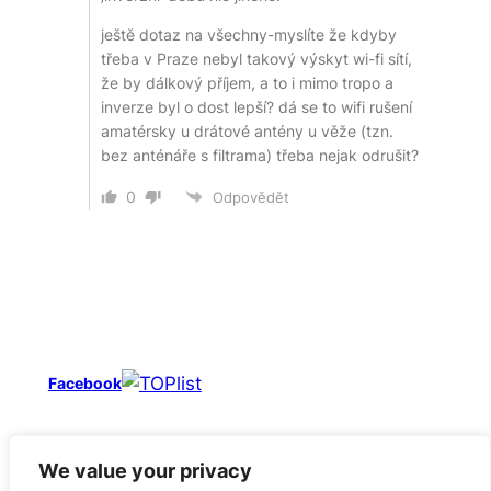
ještě dotaz na všechny- myslíte že kdyby
třeba v Praze nebyl takový výskyt wi-fi sítí,
že by dálkový příjem, a to i mimo tropo a
inverze byl o dost lepší? dá se to wifi rušení
amatérsky u drátové antény u věže (tzn.
bez anténáře s filtrama) třeba nejak odrušit?
0
Odpovědět
Facebook
Oviradio.cz.
O rádiu každý den. DAB, FM, AM, online,
podcast.
We value your privacy