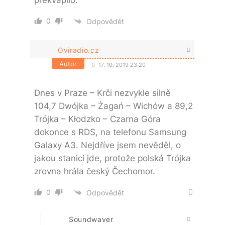
překvapilo.
0
Odpovědět
Oviradio.cz
Autor
17. 10. 2019 23:20
Dnes v Praze – Krči nezvykle silně
104,7 Dwójka – Żagań – Wichów a 89,2
Trójka – Kłodzko – Czarna Góra
dokonce s RDS, na telefonu Samsung
Galaxy A3. Nejdříve jsem nevěděl, o
jakou stanici jde, protože polská Trójka
zrovna hrála český Čechomor.
0
Odpovědět
Soundwaver