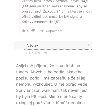
vzácný úkaz, proto v seznamu chybí. 94,5
_FM jsem při ladění nezaznamenal. Aby se
prosadil proti Žižkovu 94,6, na který je v Krči
přímá viditelnost, musel by být signál z
Krížavy mnohem silnější.
0
Odpovědět
Václav
5. 7. 2019 11:05
Asijci mě přijdou, že jsou dobří na
tunery. Abych si ho podle lákavého
popisu pořídil, mě zabraňuje že si jej
nemohu vyzkoušet. U mě pořád vede
Sony Ericson walkman, tak nevím jestli
by byla P8 lepší. Mimo méně častý
dxing jej používám k téměř dennímu