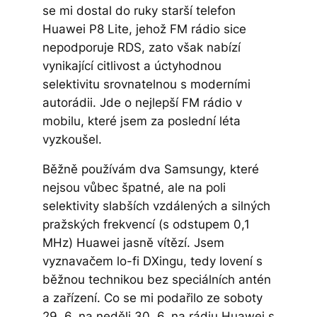
se mi dostal do ruky starší telefon
Huawei P8 Lite, jehož FM rádio sice
nepodporuje RDS, zato však nabízí
vynikající citlivost a úctyhodnou
selektivitu srovnatelnou s moderními
autorádii. Jde o nejlepší FM rádio v
mobilu, které jsem za poslední léta
vyzkoušel.
Běžně používám dva Samsungy, které
nejsou vůbec špatné, ale na poli
selektivity slabších vzdálených a silných
pražských frekvencí (s odstupem 0,1
MHz) Huawei jasně vítězí. Jsem
vyznavačem lo-fi DXingu, tedy lovení s
běžnou technikou bez speciálních antén
a zařízení. Co se mi podařilo ze soboty
29. 6. na neděli 30. 6. na rádiu Huawei s