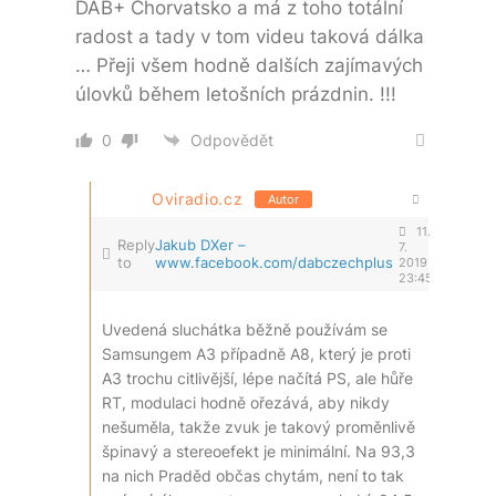
DAB+ Chorvatsko a má z toho totální
radost a tady v tom videu taková dálka
… Přeji všem hodně dalších zajímavých
úlovků během letošních prázdnin. !!!
0
Odpovědět
Oviradio.cz
Autor
11.
Reply
Jakub DXer –
7.
to
www.facebook.com/dabczechplus
2019
23:45
Uvedená sluchátka běžně používám se
Samsungem A3 případně A8, který je proti
A3 trochu citlivější, lépe načítá PS, ale hůře
RT, modulaci hodně ořezává, aby nikdy
nešuměla, takže zvuk je takový proměnlivě
špinavý a stereoefekt je minimální. Na 93,3
na nich Praděd občas chytám, není to tak