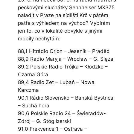
peckovými sluchátky Sennheiser MX375
naladit v Praze na sídlišti Krč v pátém
patře s výhledem na východ? Vybírám
jen to, co v lokalitě obvykle s jinými
mobily nechytám:
88,1 Hitrádio Orion – Jeseník – Praděd
88,9 Radio Maryja – Wrocław – G. Ślęża
89,2 Polskie Radio Trójka – Kłodzko –
Czarna Góra
89,4 Radio Zet – Lubań – Nowa
Karczma
90,1 Rádio Slovensko – Banská Bystrica
– Suchá hora
90,6 Polskie Radio 24 – Świeradów-
Zdrój – G. Stóg Izerski
91,0 Frekvence 1 – Ostrava –