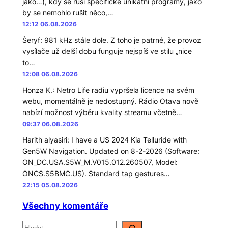
jako…), kdy se ruší specifické unikátní programy, jako
by se nemohlo rušit něco,…
12:12 06.08.2026
Šeryf
:
981 kHz stále dole. Z toho je patrné, že provoz
vysílače už delší dobu funguje nejspíš ve stilu „nice
to…
12:08 06.08.2026
Honza K.
:
Netro Life radiu vypršela licence na svém
webu, momentálně je nedostupný. Rádio Otava nově
nabízí možnost výběru kvality streamu včetně…
09:37 06.08.2026
Harith alyasiri
:
I have a US 2024 Kia Telluride with
Gen5W Navigation. Updated on 8-2-2026 (Software:
ON_DC.USA.S5W_M.V015.012.260507, Model:
ONCS.S5BMC.US). Standard tap gestures…
22:15 05.08.2026
Všechny komentáře
H