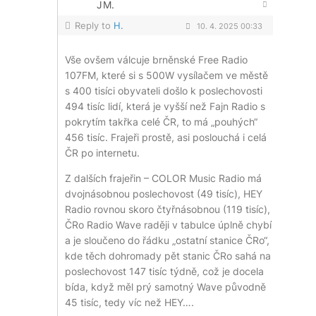
JM.
Reply to
H.
10. 4. 2025 00:33
Vše ovšem válcuje brněnské Free Radio
107FM, které si s 500W vysílačem ve městě
s 400 tisíci obyvateli došlo k poslechovosti
494 tisíc lidí, která je vyšší než Fajn Radio s
pokrytím takřka celé ČR, to má „pouhých“
456 tisíc. Frajeři prostě, asi poslouchá i celá
ČR po internetu.
Z dalších frajeřin – COLOR Music Radio má
dvojnásobnou poslechovost (49 tisíc), HEY
Radio rovnou skoro čtyřnásobnou (119 tisíc),
ČRo Radio Wave raději v tabulce úplně chybí
a je sloučeno do řádku „ostatní stanice ČRo“,
kde těch dohromady pět stanic ČRo sahá na
poslechovost 147 tisíc týdně, což je docela
bída, když měl prý samotný Wave původně
45 tisíc, tedy víc než HEY….