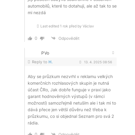
automobilů, které to dotahuji, ale až tak to se
mi nezdá
Last edited 1 rok před by Václav
0
Odpovědět
PVo
Reply to
H.
13. 4. 2025 08:56
Aby se průzkum nezvrhl v reklamu velkých
komerčních rozhlasových skupin je nutná
účast ČRo, Jak dobře funguje v praxi jako
garant hodnověrných výstupů (v rámci
možností) samozřejmě netuším ale i tak mi to
dává přece jen větší důvěru než třeba k
průzkumu, co si objednal Seznam pro svá 2
rádia.
0
Odpovědět