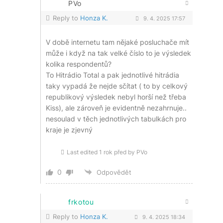
PVo
Reply to
Honza K.
9. 4. 2025 17:57
V době internetu tam nějaké posluchače mít
může i když na tak velké číslo to je výsledek
kolika respondentů?
To Hitrádio Total a pak jednotlivé hitrádia
taky vypadá že nejde sčítat ( to by celkový
republikový výsledek nebyl horší než třeba
Kiss), ale zároveň je evidentně nezahrnuje..
nesoulad v těch jednotlivých tabulkách pro
kraje je zjevný
Last edited 1 rok před by PVo
0
Odpovědět
frkotou
Reply to
Honza K.
9. 4. 2025 18:34