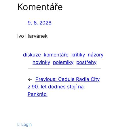
Komentáře
d
a
t
9. 8. 2026
Ivo Harvánek
diskuze
komentáře
kritiky
názory
novinky
polemiky
postřehy
←
Previous:
Cedule Radia City
z 90. let dodnes stojí na
Pankráci
Login