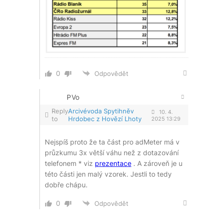
0
Odpovědět
PVo
Reply
Arcivévoda Spytihněv
10. 4.
to
Hrdobec z Hovězí Lhoty
2025 13:29
Nejspíš proto že ta část pro adMeter má v
průzkumu 3x větší váhu než z dotazování
telefonem * viz
prezentace
. A zároveň je u
této části jen malý vzorek. Jestli to tedy
dobře chápu.
0
Odpovědět