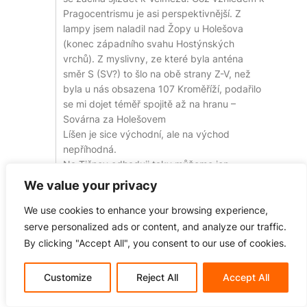
Pragocentrismu je asi perspektivnější. Z
lampy jsem naladil nad Žopy u Holešova
(konec západního svahu Hostýnských
vrchů). Z myslivny, ze které byla anténa
směr S (SV?) to šlo na obě strany Z-V, než
byla u nás obsazena 107 Kroměříží, podařilo
se mi dojet téměř spojitě až na hranu –
Sovárna za Holešovem
Líšen je sice východní, ale na východ
nepříhodná.
Na Tišnov odhaduji taky můžeme jen
vzpomínat.
We value your privacy
We use cookies to enhance your browsing experience,
Last edited 1 rok před by Václav
serve personalized ads or content, and analyze our traffic.
1
Odpovědět
By clicking "Accept All", you consent to our use of cookies.
Jakub DXer
Customize
Reject All
Accept All
Reply to
Václav
11. 4. 2025 18:25