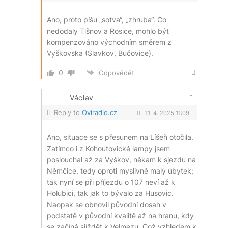
Ano, proto píšu „sotva“, „zhruba“. Co
nedodaly Tišnov a Rosice, mohlo být
kompenzováno východním směrem z
Vyškovska (Slavkov, Bučovice).
0
Odpovědět
Václav
Reply to
Oviradio.cz
11. 4. 2025 11:09
Ano, situace se s přesunem na Líšeň otočila.
Zatímco i z Kohoutovické lampy jsem
poslouchal až za Vyškov, někam k sjezdu na
Němčice, tedy oproti myslivně malý úbytek;
tak nyní se při příjezdu o 107 neví až k
Holubici, tak jak to bývalo za Husovic.
Naopak se obnovil původní dosah v
podstatě v původní kvalitě až na hranu, kdy
se začíná sjíždět k Velmezu. Což vzhledem k