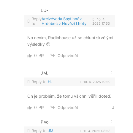
LU-
Reply
Arcivévoda Spytihněv
10. 4.
to
Hrdobec z Hovězí Lhoty
2025 17:53
No nevím, Radiohouse už se chlubí skvělými
výsledky 🙂
0
Odpovědět
JM.
Reply to
H.
10. 4. 2025 19:59
On je problém, že tomu všichni věřili doteď.
0
Odpovědět
PVo
Reply to
JM.
11. 4. 2025 08:58