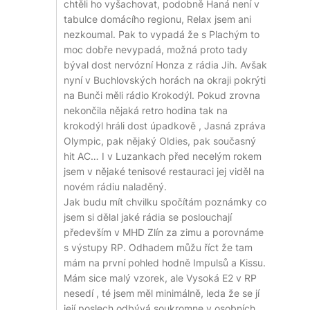
chtěli ho vyšachovat, podobně Haná není v
tabulce domácího regionu, Relax jsem ani
nezkoumal. Pak to vypadá že s Plachým to
moc dobře nevypadá, možná proto tady
býval dost nervózní Honza z rádia Jih. Avšak
nyní v Buchlovských horách na okraji pokrýti
na Bunči měli rádio Krokodýl. Pokud zrovna
nekončila nějaká retro hodina tak na
krokodýl hráli dost úpadkově , Jasná zpráva
Olympic, pak nějaký Oldies, pak současný
hit AC… I v Luzankach před necelým rokem
jsem v nějaké tenisové restauraci jej viděl na
novém rádiu naladěný.
Jak budu mít chvilku spočítám poznámky co
jsem si dělal jaké rádia se poslouchají
především v MHD Zlín za zimu a porovnáme
s výstupy RP. Odhadem můžu říct že tam
mám na první pohled hodně Impulsů a Kissu.
Mám sice malý vzorek, ale Vysoká E2 v RP
nesedí , té jsem měl minimálně, leda že se jí
její poslech odbývá soukromne v osobních