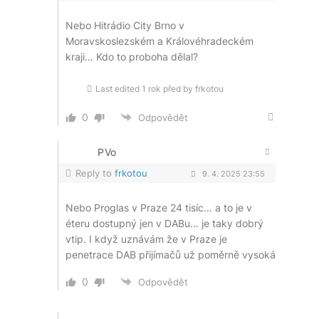
Nebo Hitrádio City Brno v
Moravskoslezském a Královéhradeckém
kraji… Kdo to proboha dělal?
Last edited 1 rok před by frkotou
0
Odpovědět
PVo
Reply to
frkotou
9. 4. 2025 23:55
Nebo Proglas v Praze 24 tisíc… a to je v
éteru dostupný jen v DABu… je taky dobrý
vtip. I když uznávám že v Praze je
penetrace DAB přijímačů už poměrně vysoká
0
Odpovědět