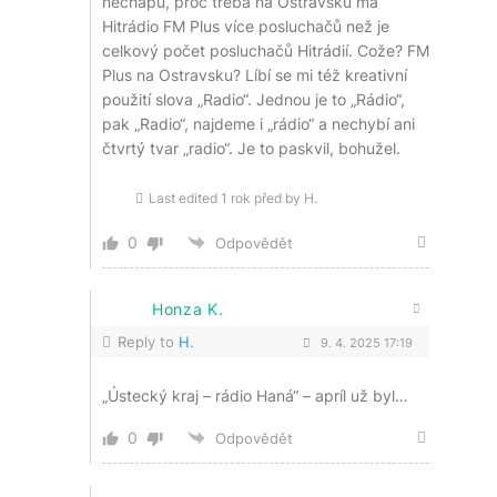
nechápu, proč třeba na Ostravsku má
Hitrádio FM Plus více posluchačů než je
celkový počet posluchačů Hitrádií. Cože? FM
Plus na Ostravsku? Líbí se mi též kreativní
použití slova „Radio“. Jednou je to „Rádio“,
pak „Radio“, najdeme i „rádio“ a nechybí ani
čtvrtý tvar „radio“. Je to paskvil, bohužel.
Last edited 1 rok před by H.
0
Odpovědět
Honza K.
Reply to
H.
9. 4. 2025 17:19
„Ústecký kraj – rádio Haná“ – apríl už byl…
0
Odpovědět