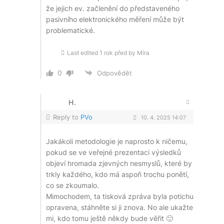
že jejich ev. začlenění do představeného
pasivního elektronického měření může být
problematické.
Last edited 1 rok před by Míra
0
Odpovědět
H.
Reply to
PVo
10. 4. 2025 14:07
Jakákoli metodologie je naprosto k ničemu,
pokud se ve veřejné prezentaci výsledků
objeví hromada zjevných nesmyslů, které by
trkly každého, kdo má aspoň trochu ponětí,
co se zkoumalo.
Mimochodem, ta tisková zpráva byla potichu
opravena, stáhněte si ji znova. No ale ukažte
mi, kdo tomu ještě někdy bude věřit 🙂