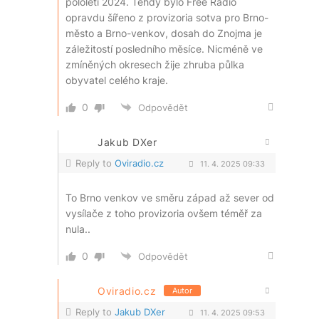
pololetí 2024. Tehdy bylo Free Radio
opravdu šířeno z provizoria sotva pro Brno-
město a Brno-venkov, dosah do Znojma je
záležitostí posledního měsíce. Nicméně ve
zmíněných okresech žije zhruba půlka
obyvatel celého kraje.
0
Odpovědět
Jakub DXer
Reply to
Oviradio.cz
11. 4. 2025 09:33
To Brno venkov ve směru západ až sever od
vysílače z toho provizoria ovšem téměř za
nula..
0
Odpovědět
Oviradio.cz
Autor
Reply to
Jakub DXer
11. 4. 2025 09:53