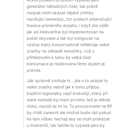
generátor náhodných čísel, tak právě
naopak mohl ukázat nějaké zmínky
narušující stereotyp, tzn poslech překračující
hranice primárního dosahu, i když jde vidět
jak asi irelevantne byl implementovan na
počet obyvatel a tak byl korigován na
výstup který konzervativně reflektuje velké
značky na základě terestriky, což s
přihlédnutím k tomu že velká část
konzumace je realizována tímto stylem je
pravda.
Ják správně zmiňuje H. , jde o to ukázat ty
velké značky neboť jak k tomu přijdou
tradiční regionalky např krokodýl, který při
staré metodě byl mezi prvními, teď je někde
nízko, nezdá se mi to. To provozovatel na RP
by chtěl zanevrit ale možná bude rád pokud
ho tam vůbec nechají aby se mohl prokázat
u inzerentů, tak takhle to vypadá jako by