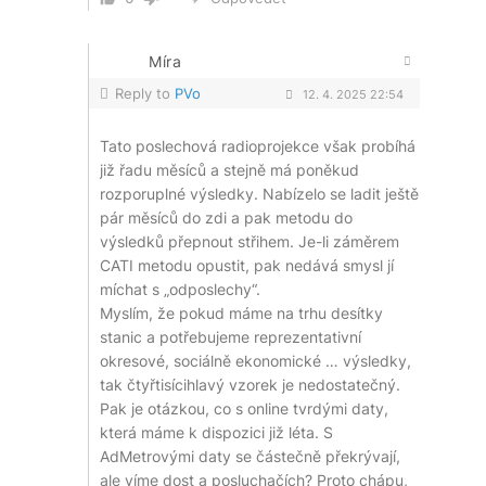
Míra
Reply to
PVo
12. 4. 2025 22:54
Tato poslechová radioprojekce však probíhá
již řadu měsíců a stejně má poněkud
rozporuplné výsledky. Nabízelo se ladit ještě
pár měsíců do zdi a pak metodu do
výsledků přepnout střihem. Je-li záměrem
CATI metodu opustit, pak nedává smysl jí
míchat s „odposlechy“.
Myslím, že pokud máme na trhu desítky
stanic a potřebujeme reprezentativní
okresové, sociálně ekonomické … výsledky,
tak čtyřtisícihlavý vzorek je nedostatečný.
Pak je otázkou, co s online tvrdými daty,
která máme k dispozici již léta. S
AdMetrovými daty se částečně překrývají,
ale víme dost a posluchačích? Proto chápu,