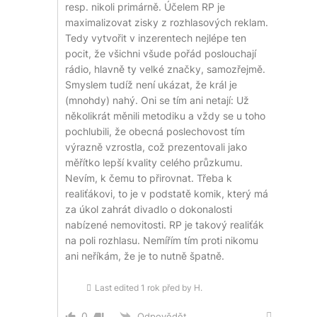
resp. nikoli primárně. Účelem RP je
maximalizovat zisky z rozhlasových reklam.
Tedy vytvořit v inzerentech nejlépe ten
pocit, že všichni všude pořád poslouchají
rádio, hlavně ty velké značky, samozřejmě.
Smyslem tudíž není ukázat, že král je
(mnohdy) nahý. Oni se tím ani netají: Už
několikrát měnili metodiku a vždy se u toho
pochlubili, že obecná poslechovost tím
výrazně vzrostla, což prezentovali jako
měřítko lepší kvality celého průzkumu.
Nevím, k čemu to přirovnat. Třeba k
realiťákovi, to je v podstatě komik, který má
za úkol zahrát divadlo o dokonalosti
nabízené nemovitosti. RP je takový realiťák
na poli rozhlasu. Nemířím tím proti nikomu
ani neříkám, že je to nutně špatně.
Last edited 1 rok před by H.
0
Odpovědět