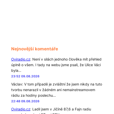
Nejnovější komentáře
Oviradio.cz
:
Není v silách jednoho člověka mít přehled
úplně o všem. I tady na webu jsme psali, že Ulice Váci
byla…
23:52 09.08.2026
Václav
:
V tom případě je zvláštní že jsem nikdy na tuto
tvorbu nenarazil v žádném ani nemainstreamovem
rádiu za hodiny poslechu…
22:48 09.08.2026
Oviradio.cz
:
Ladil jsem v Jičíně 87,6 a Fajn radiu