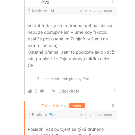
PVo
Reply to
JM.
11. 4. 2025 08:48
no dobře tak jsem to trochu přehnal ale asi
nebude dostupné jen v Brně kdy frkotou
psal že poslouchá ve Znojmě (v šumu na
externí anténu)
Ostatně přehnal jsem to podobně jako když
jste prohlásil že Fajn pokrývá takřka celou
ČR.
Last edited 1 rok před by PVo
0
Odpovědět
Oviradio.cz
Autor
Reply to
PVo
11. 4. 2025 09:09
Poslední Radioprojekt se týká druhého