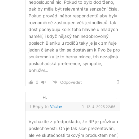
neposlouchá nic. Pokud to bylo dodrženo,
pak by měla být relevantní ta senzační čísla.
Pokud provádí nábor respondentů aby byly
rovnoměrně zastoupen věk jednotlivců, tak
dost pochybuju kolik toho hlavně u mladých
naměří, i když nějaký ten nedobrovolný
poslech Blaníku u rodičů taky je jak zmiňuje
jeden článek a tím se dostávám k Pvo že pro
soukromníky je to berna mince, trh nezajímá
posluchačská preference, sympatie,
bohužel….
0
Odpovědět
H.
Reply to
Václav
12. 4. 2025 22:56
Vycházíte z předpokladu, že RP je průzkum
poslechovosti. On je tak sice prezentován,
ale ve skutečnosti takovým produktem není,