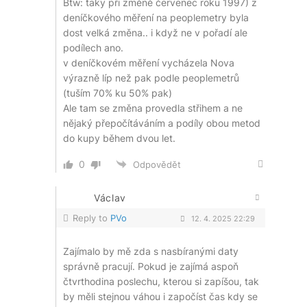
Btw: taky při změně
červenec roku 1997) z
deníčkového měření na peoplemetry
byla
dost velká změna.. i když ne v pořadí ale
podílech ano.
v deníčkovém měření vycházela Nova
výrazně líp než pak podle peoplemetrů
(tuším 70% ku 50% pak)
Ale tam se změna provedla střihem a ne
nějaký přepočítáváním a podíly obou metod
do kupy během dvou let.
0
Odpovědět
Václav
Reply to
PVo
12. 4. 2025 22:29
Zajímalo by mě zda s nasbíranými daty
správně pracují. Pokud je zajímá aspoň
čtvrthodina poslechu, kterou si zapíšou, tak
by měli stejnou váhou i započíst čas kdy se