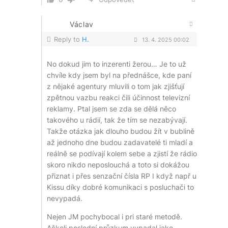
Václav
Reply to
H.
13. 4. 2025 00:02
No dokud jim to inzerenti žerou… Je to už
chvíle kdy jsem byl na přednášce, kde paní
z nějaké agentury mluvili o tom jak zjišťují
zpětnou vazbu reakci čili účinnost televizní
reklamy. Ptal jsem se zda se dělá něco
takového u rádií, tak že tím se nezabývají.
Takže otázka jak dlouho budou žít v bublině
až jednoho dne budou zadavatelé ti mladí a
reálně se podívají kolem sebe a zjistí že rádio
skoro nikdo neposlouchá a toto si dokážou
přiznat i přes senzační čísla RP I když např u
Kissu díky dobré komunikaci s posluchači to
nevypadá.
Nejen JM pochybocal i pri staré metodě.
Ačkoli poslední průzkum vypadal jako