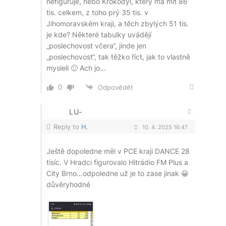
nefiguruje, nebo Krokodýl, který má mít 86
tis. celkem, z toho prý 35 tis. v
Jihomoravském kraji, a těch zbylých 51 tis.
je kde? Některé tabulky uvádějí
„poslechovost včera“, jinde jen
„poslechovost“, tak těžko říct, jak to vlastně
mysleli 🙂 Ach jo…
0
Odpovědět
LU-
Reply to
H.
10. 4. 2025 16:47
Ještě dopoledne měl v PCE kraji DANCE 28
tisíc. V Hradci figurovalo Hitrádio FM Plus a
City Brno…odpoledne už je to zase jinak 😀
důvěryhodné