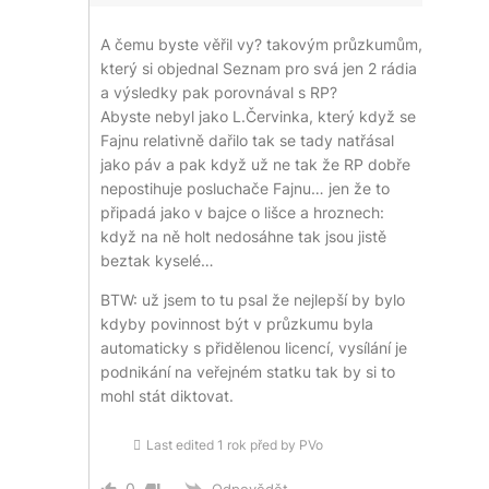
A čemu byste věřil vy? takovým průzkumům,
který si objednal Seznam pro svá jen 2 rádia
a výsledky pak porovnával s RP?
Abyste nebyl jako L.Červinka, který když se
Fajnu relativně dařilo tak se tady natřásal
jako páv a pak když už ne tak že RP dobře
nepostihuje posluchače Fajnu… jen že to
připadá jako v bajce o lišce a hroznech:
když na ně holt nedosáhne tak jsou jistě
beztak kyselé…
BTW: už jsem to tu psal že nejlepší by bylo
kdyby povinnost být v průzkumu byla
automaticky s přidělenou licencí, vysílání je
podnikání na veřejném statku tak by si to
mohl stát diktovat.
Last edited 1 rok před by PVo
0