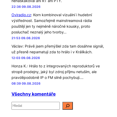
nenaskakoval ani RT ani PTY.
22:36 09.08.2026
Oviradio.cz
:
Korn kombinoval vizuální i hudební
výstřednost. Samozřejmě mainstreamová rádia
pouštějí jen ty nejméně náročné kousky, proto
posluchač neznalý jeho tvorby…
21:53 09.08.2026
Václav
:
Právě jsem přemýšlel zda tam dosáhne signál,
už přesně nepamatuji zda to hrálo i v Králíkách.
12:03 09.08.2026
Honza K.
:
Hrálo to z integrovaných reproduktorů ve
stropě prodejny, jaký byl zdroj příjmu netuším, ale
pravděpodobně IP o FM silně pochybuji.…
08:39 09.08.2026
Všechny komentáře
H
l
e